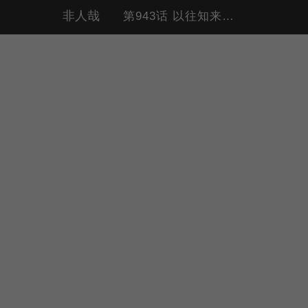
非人哉
第943话 以往知来，以见知隐。