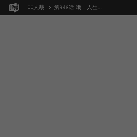
非人哉
第948话 哦，人生，宇宙，一切都是多么神秘和奥妙！