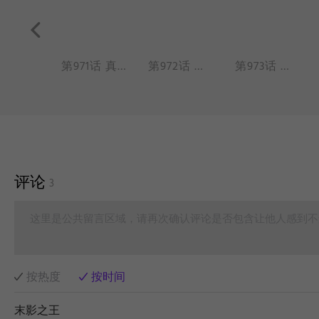
第970话 有神焉，其状如黄囊，赤如丹火，六足四翼，浑敦无面目，是识歌舞，实为帝江也。——《山海经·西山经》
第971话 真人不露相。
第972话 瑞雪惊千里，同云暗九霄。
第973话 妈祖出品，质量无忧。
评论
3
这里是公共留言区域，请再次确认评论是否包含让他人感到不
按热度
按时间
末影之王