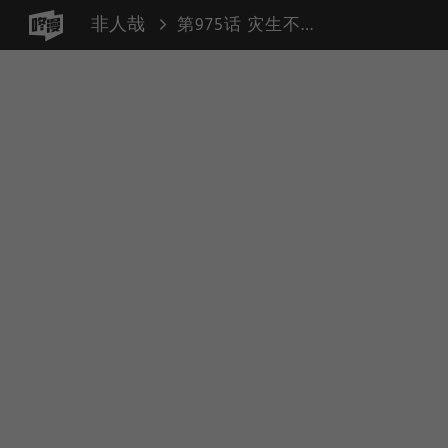
非人哉
第975话 灾生不测，祸起须臾。