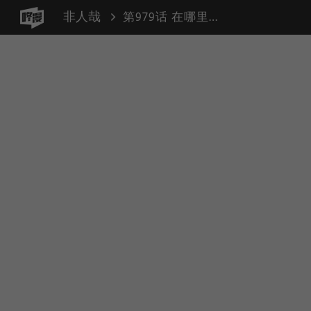
非人哉
第979话 在哪里跌倒，就躺在哪里吃吃吃。