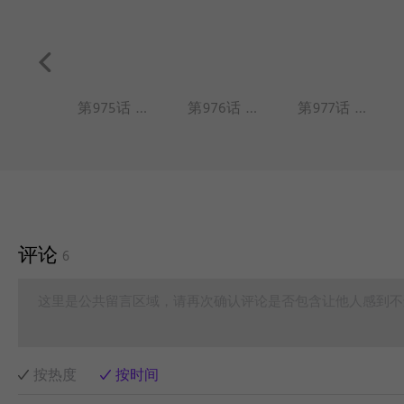
第974话 瞌睡没根，越睡越深。
第975话 灾生不测，祸起须臾。
第976话 遇急思旧友，临危托故人。
第977话 伤人不伤脸，揭人不揭短。
评论
6
这里是公共留言区域，请再次确认评论是否包含让他人感到不
按热度
按时间