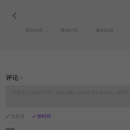
第985话 祭灶神过小年，糖瓜也要拜上前。
第986话 计划赶不上变化
第987话 年夜饭当然要拿出全部的厨艺
第988话 睡吧睡吧，我亲爱的宝贝
评论
4
这里是公共留言区域，请再次确认评论是否包含让他人感到不
按热度
按时间