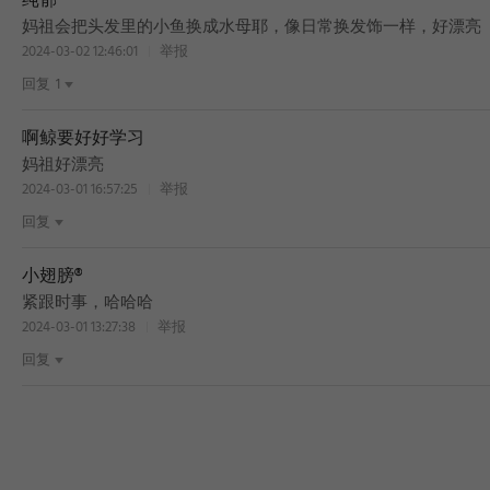
纯郁
妈祖会把头发里的小鱼换成水母耶，像日常换发饰一样，好漂亮
2024-03-02 12:46:01
举报
回复
1
啊鲸要好好学习
妈祖好漂亮
2024-03-01 16:57:25
举报
回复
小翅膀®
紧跟时事，哈哈哈
2024-03-01 13:27:38
举报
回复