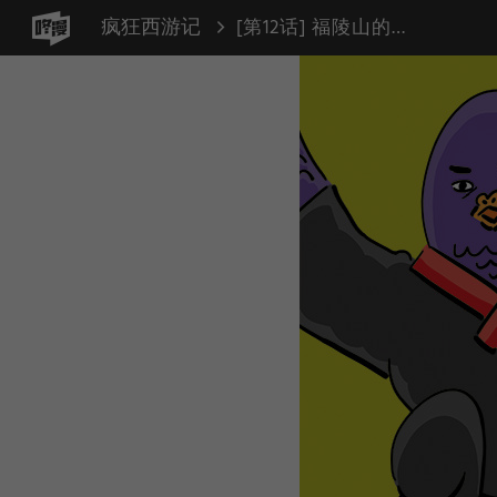
疯狂西游记
[第12话] 福陵山的杀手