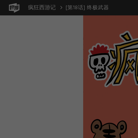
疯狂西游记
[第18话] 终极武器