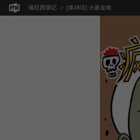
疯狂西游记
[第38话] 火眼金睛