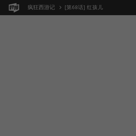
疯狂西游记
[第68话] 红孩儿