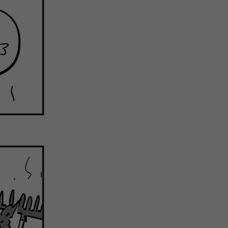
注
浪
空
制