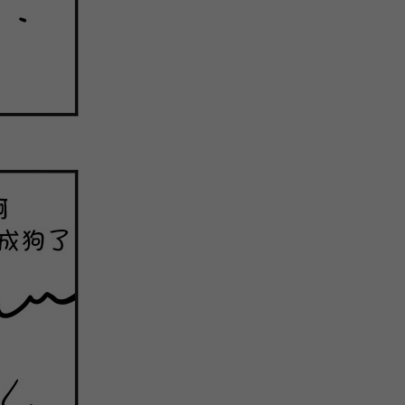
关
新
QQ
复