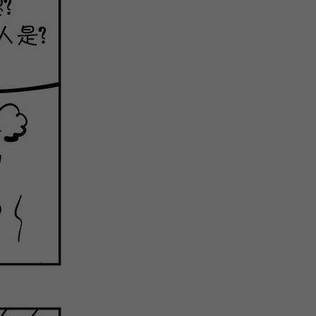
微
间
URL