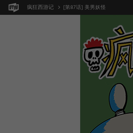
疯狂西游记
[第87话] 美男妖怪