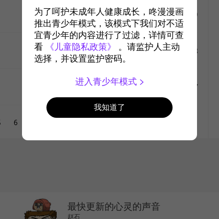
like
为了呵护未成年人健康成长，咚漫漫画
#99
2016-4-24
2599
推出青少年模式，该模式下我们对不适
宜青少年的内容进行了过滤，详情可查
like
看
《儿童隐私政策》
。请监护人主动
#98
2016-4-17
2635
选择，并设置监护密码。
like
进入青少年模式
#97
2016-4-10
2700
我知道了
like
5
6
7
8
9
10
like
like
最快更新的心灵的声音
赵石
like