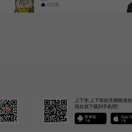
1173万
like
like
like
上下学,上下班的无聊路途给
现在就下载到手机吧!
家