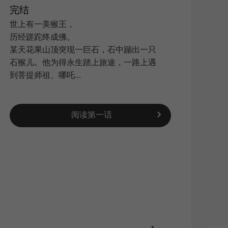
完结
世上有一美猴王，
历经蹉跎终成佛。
搜索
|
某天花果山顶突现一巨石，石中蹦出一只
石猴儿。他为得永生踏上旅途，一路上遇
到菩提师祖、哪吒…
阅读第一话
新浪
QQ空
复制