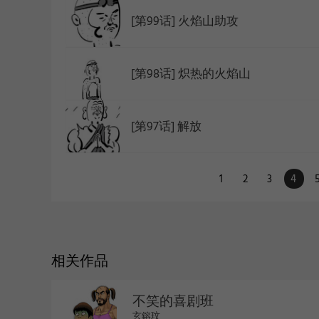
[第99话] 火焰山助攻
[第98话] 炽热的火焰山
[第97话] 解放
1
2
3
4
相关作品
不笑的喜剧班
玄鎔玟