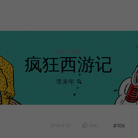
奇幻 搞笑
疯狂西游记
李末年
#106
2016-6-12
2532