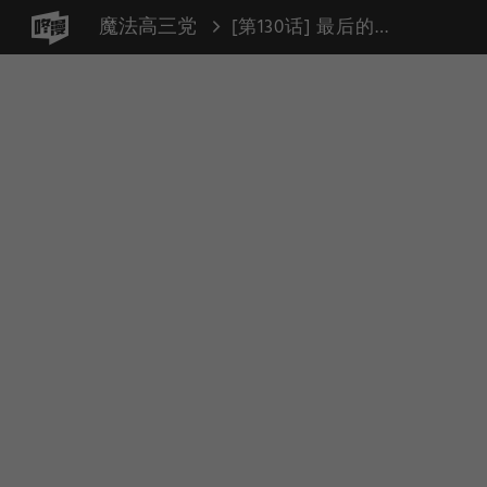
魔法高三党
[第130话] 最后的水钻 (6)