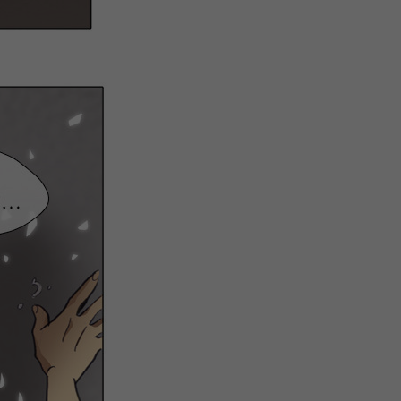
微
间
URL