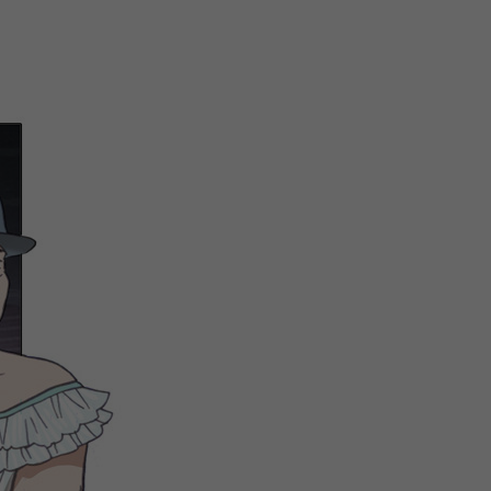
关
新
QQ
复