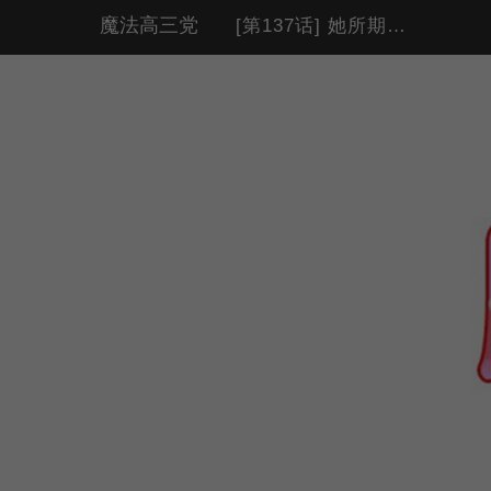
魔法高三党
[第137话] 她所期望的 (1)