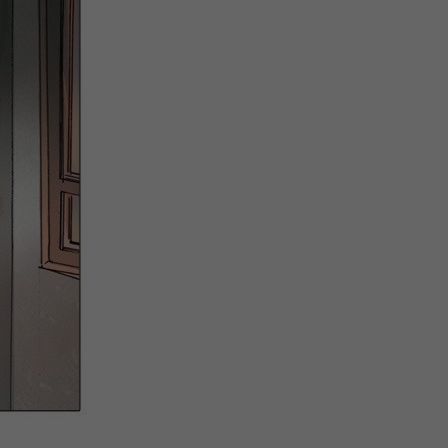
注
浪
空
制