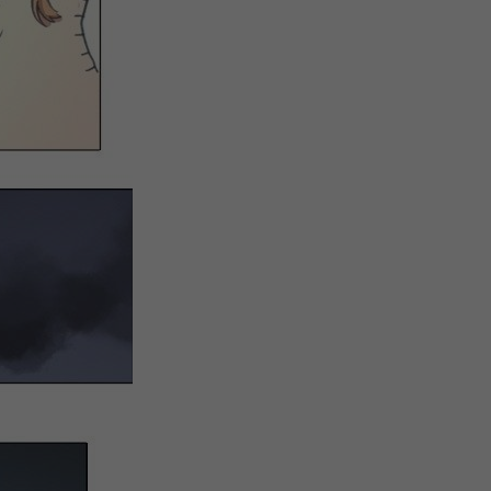
微
间
URL