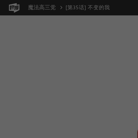
魔法高三党
[第35话] 不变的我