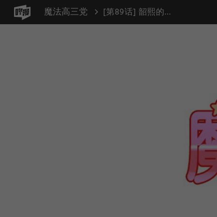
魔法高三党
[第89话] 韶熙的世界（7）