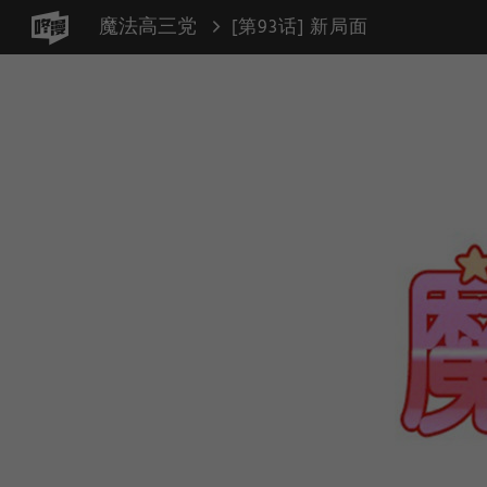
魔法高三党
[第93话] 新局面