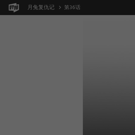
月兔复仇记
第36话