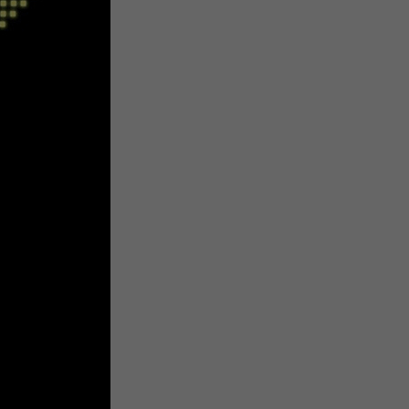
注
浪
空
制