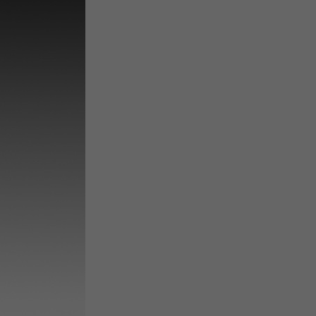
微
间
URL