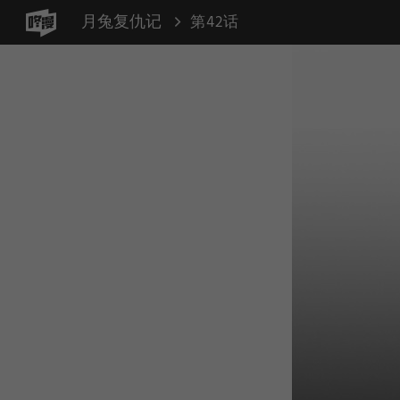
月兔复仇记
第42话