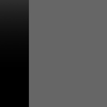
关
新
QQ
复