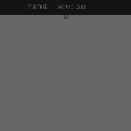
宇宙商店
第26话 鱼缸