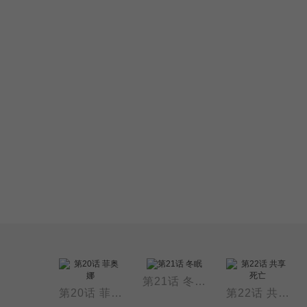
第21话 冬眠
第19话 反叛的心脏
第20话 菲奥娜
第22话 共享死亡