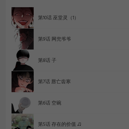
WEBTOON
第10话 巫堂灵（1）
第9话 网兜爷爷
第8话 子
第7话 唇亡齿寒
第6话 空碗
第5话 存在的价值