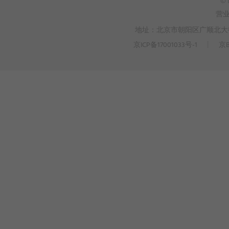
© 
营
地址：北京市朝阳区广顺北大街3
京ICP备17001033号-1
丨
京B
>
WEBTO