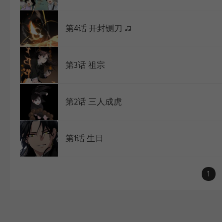
第4话 开封铡刀
第3话 祖宗
第2话 三人成虎
第1话 生日
1