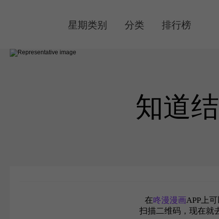
MENU
星期类别
分类
排行榜
知道结
在
咚漫漫画
APP上
扫描二维码，现在就