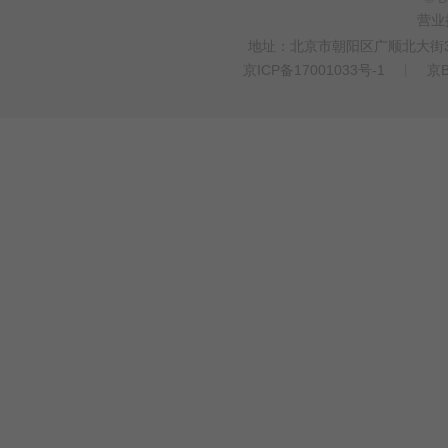
营业
地址：北京市朝阳区广顺北大街33
京ICP备17001033号-1
丨
京B
>
WEBTO