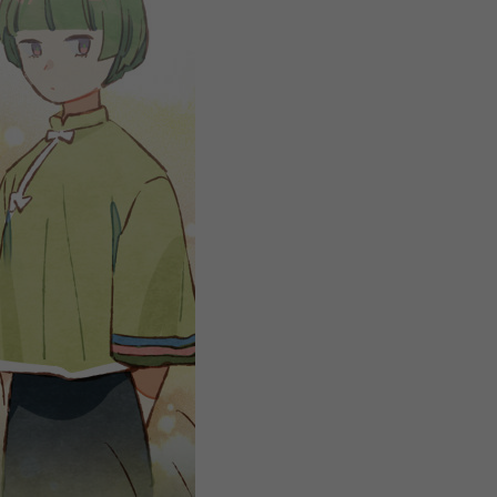
注
浪
空
制