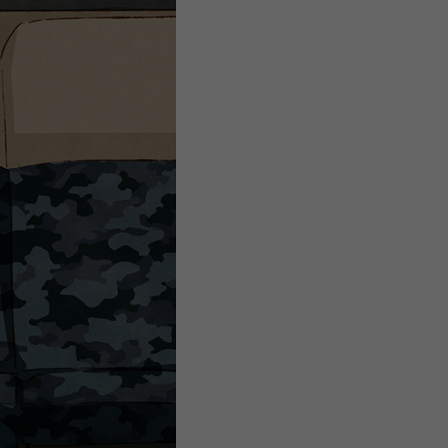
微
间
URL