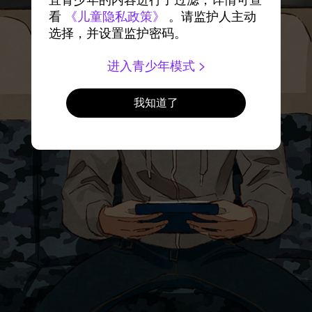
宜青少年的内容进行了过滤，详情可查
看
《儿童隐私政策》
。请监护人主动
选择，并设置监护密码。
进入青少年模式
我知道了