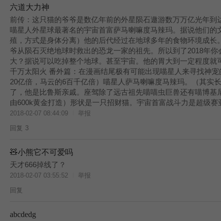
六道大力神
前传：这只猫的爷爷是数亿年前的外星陨石遨游数万万亿光年到
喵星人外星球最著名的宇宙首富萨马喇嘛度马辣玛。据说他们的
殖，方式是身体分离）他的后代经过在地球多年的食物环境成长
爷从陨石灭绝地球时救出的恐龙一家的祖先。所以到了2018年
大？据说可以吃掉整个地球。甚至宇宙。他的胃大到一定程度就
千万太阳火 番外篇：在漫画结尾极有可能出现喵星人来寻找神
20亿倍，马云的6百千亿倍）喵星人萨马喇嘛度马辣玛。（其实
了，他是比鲁斯亲戚。座驾除了远古祖先喵喵虫巨兽还有喵博基尼uf
由600k黄金打造）形状是一只招财猫。宇宙首富战斗力是超级赛
2018-02-07 08:44:09
举报
回复
3
🧸小熊它不可爱吗
天才666掉线了？
2018-02-07 03:55:52
举报
回复
abcdedg