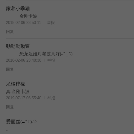
家养小乖猫
金刚卡波
2018-02-06 23:50:11
举报
回复
動動動動酱
恐龙姐姐对咖波真好(˶‾᷄ ⁻̫ ‾᷅˵)
2018-02-06 23:48:38
举报
回复
呆橘柠檬
真.金刚卡波
2019-07-17 06:55:40
举报
回复
爱丽丝(⑉°з°)-♡
BES
。