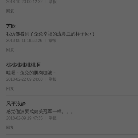
2018-10-20 00:12:32
举报
回复
芝欧
BES
我仿佛看到了兔兔幸福的流鼻血的样子|ω•`)
2018-08-11 18:53:26
举报
回复
桃桃桃桃桃桃啊
BES
哇喔～兔兔的肌肉咖波～
2018-02-22 09:24:08
举报
回复
风平浪静
感觉伽波要成健美冠军一样。。。
2018-02-09 19:47:35
举报
回复