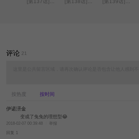
[第136话] 做布丁
[第137话] 小车车
[第138话] 电扶梯
[第139话] 飞行泡泡
评论
21
这里是公共留言区域，请再次确认评论是否包含让他人感到不
按热度
按时间
伊诺汧金
变成了兔兔的理想型😂
2018-02-07 00:39:48
举报
回复
1