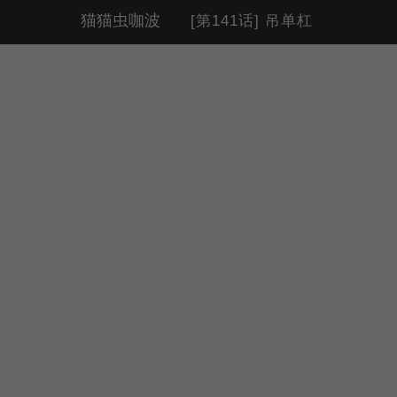
猫猫虫咖波
[第141话] 吊单杠