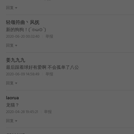
回复
轻颂符曲丶风抚
BEST
新的狗狗！(´⊙ω⊙`)
2020-06-20 00:32:40
举报
回复
姜九九九
最后踩着球好有爱啊 不会孤单了八公
2020-06-09 14:58:49
举报
回复
laorua
龙猫？
2020-04-28 19:45:21
举报
回复