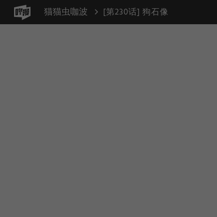
猫猫虫咖波
[第230话] 狗石像