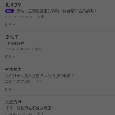
北海凉茶
天呐，这部漫画里的狗狗一族都是好温柔的呢！
2019-06-29 16:26:27
举报
回复
覆 盆子
狗狗都好暖
2022-12-17 18:17:15
举报
回复
舛木舛木
BEST
这个狗子，是不是忠犬八公的那个雕像？
2020-11-07 07:12:11
举报
回复
玉墨流风
BEST
等等，伽柏蹲在石像的哪里？
2020-08-27 01:11:44
举报