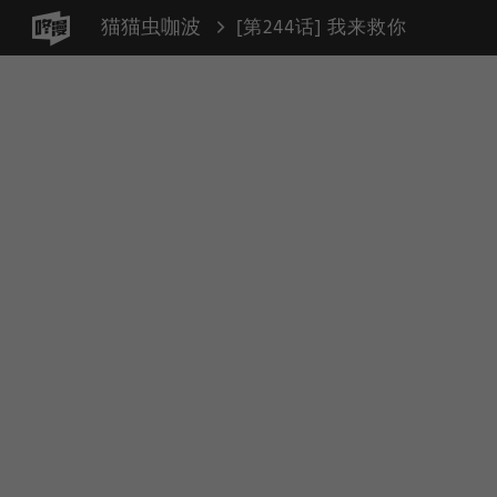
猫猫虫咖波
[第244话] 我来救你