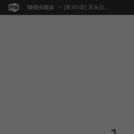
猫猫虫咖波
[第305话] 耳朵日常