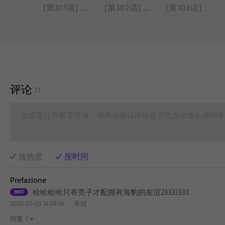
[第300话] 泡泡糖猫虫
[第301话] 吃药
[第302话] 手机成瘾
[第303话] 猫猫电脑病毒
评论
11
这里是公共留言区域，请再次确认评论是否包含让他人感到不
按热度
按时间
Prefazione
哈哈哈哈只有秃子才配拥有海豹的友谊23333333
2020-07-03 14:49:14
举报
回复
1