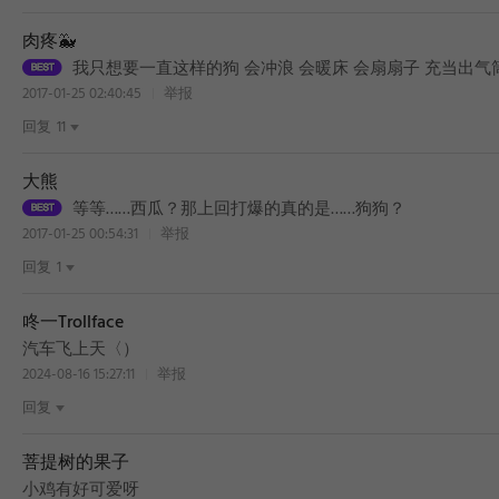
肉疼🐳
我只想要一直这样的狗 会冲浪 会暖床 会扇扇子 充当出气
2017-01-25 02:40:45
举报
回复
11
大熊
等等……西瓜？那上回打爆的真的是……狗狗？
2017-01-25 00:54:31
举报
回复
1
咚一Trollface
汽车飞上天〈）
2024-08-16 15:27:11
举报
回复
菩提树的果子
BEST
小鸡有好可爱呀