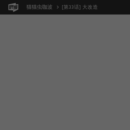
猫猫虫咖波
[第33话] 大改造