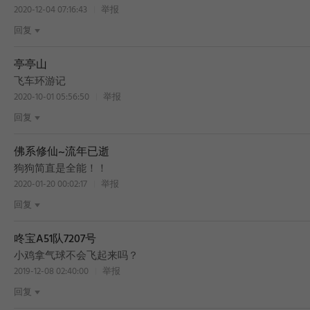
2020-12-04 07:16:43
举报
回复
亭亭山
BEST
飞车环游记
2020-10-01 05:56:50
举报
回复
佛系修仙~流年已逝
BEST
狗狗简直是全能！！
2020-01-20 00:02:17
举报
回复
咚宝A51队7207号
小鸡拿气球不会飞起来吗？
2019-12-08 02:40:00
举报
回复