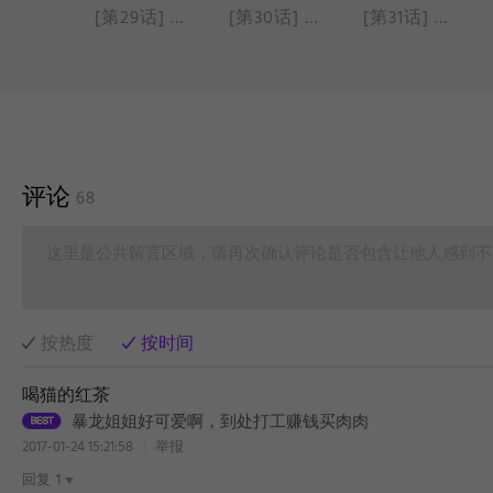
[第28话] 剃毛
[第29话] 感冒
[第30话] 小鸡雨
[第31话] 海边
评论
68
这里是公共留言区域，请再次确认评论是否包含让他人感到不
按热度
按时间
喝猫的红茶
暴龙姐姐好可爱啊，到处打工赚钱买肉肉
2017-01-24 15:21:58
举报
回复
1