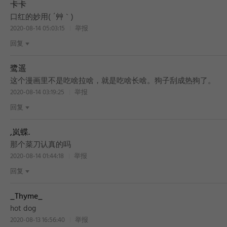
卡卡
口红的妙用( ´艸｀)
2020-08-14 05:03:15
举报
回复
鹭遥
这个漫画里不是吃啥拉啥，就是吃啥长啥。狗子刮成热狗了。
2020-08-14 03:19:25
举报
回复
,岚蝶.
那个菜刀认真的吗
2020-08-14 01:44:18
举报
回复
_Thyme_
hot dog
2020-08-13 16:56:40
举报