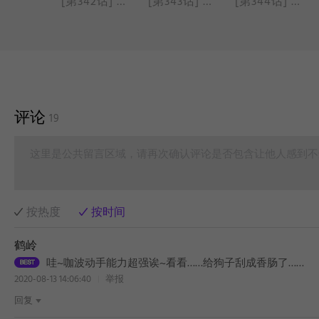
[第341话] 蟑螂猫虫
[第342话] 送你一朵花
[第343话] 天使特调
[第344话] 牙刷
评论
19
这里是公共留言区域，请再次确认评论是否包含让他人感到不
按热度
按时间
鹤岭
哇~咖波动手能力超强诶~看看……给狗子刮成香肠了……
2020-08-13 14:06:40
举报
回复