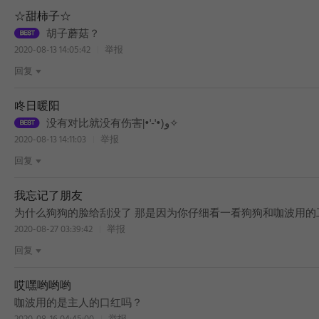
☆甜柿子☆
胡子蘑菇？
2020-08-13 14:05:42
举报
回复
咚日暖阳
没有对比就没有伤害|•'-'•)و✧
2020-08-13 14:11:03
举报
回复
我忘记了朋友
为什么狗狗的脸给刮没了 那是因为你仔细看一看狗狗和咖波用的
2020-08-27 03:39:42
举报
回复
哎嘿哟哟哟
BEST
咖波用的是主人的口红吗？