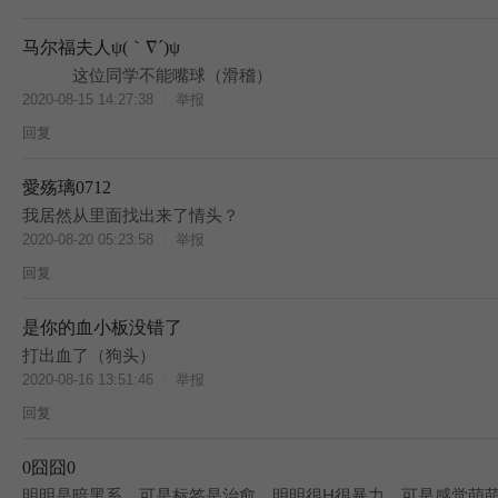
马尔福夫人ψ(｀∇´)ψ
这位同学不能嘴球（滑稽）
2020-08-15 14:27:38
举报
回复
愛殇璃0712
我居然从里面找出来了情头？
2020-08-20 05:23:58
举报
回复
是你的血小板没错了
BES
打出血了（狗头）
2020-08-16 13:51:46
举报
回复
0囧囧0
BES
明明是暗黑系，可是标签是治愈。明明很H很暴力，可是感觉萌萌哒。