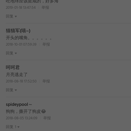
吃地球应该挺咸的，好多海
2019-01-18 13:47:54
举报
回复
猫猫军(喵~)
BEST
开头的嘴角。。。。。。
2018-10-01 07:59:39
举报
回复
呵呵君
月亮逃走了
2018-08-18 17:52:50
举报
回复
spideypool～
狗狗，撕开了狗皮😂
2018-08-05 13:24:09
举报
回复
1