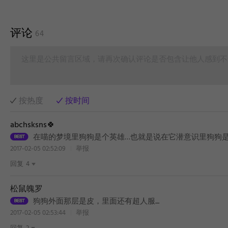
评论
64
这里是公共留言区域，请再次确认评论是否包含让他人感到不
按热度
按时间
abchsksns🍀
在喵的梦境里狗狗是个英雄…也就是说在它潜意识里狗狗
2017-02-05 02:52:09
举报
回复
4
松鼠魄罗
狗狗外面那层是皮，里面还有超人服....
2017-02-05 02:53:44
举报