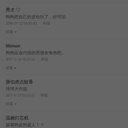
秀才.♡
狗狗把自己的皮给扒了，好可怕
2018-07-22 04:55:42
举报
回复
llllimon
狗狗应该代指的男朋友角色吧。
2017-12-20 14:25:52
举报
回复
唐伯虎点蚊香
球球大作战
2017-11-07 05:32:37
举报
回复
温婉灯芯糕
披着狗皮的超人！？