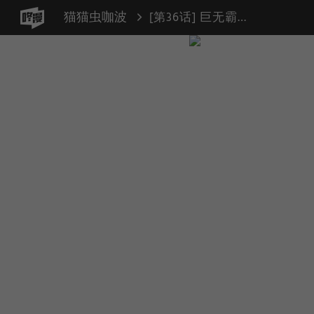
猫猫虫咖波
[第36话] 巨无霸虫虫