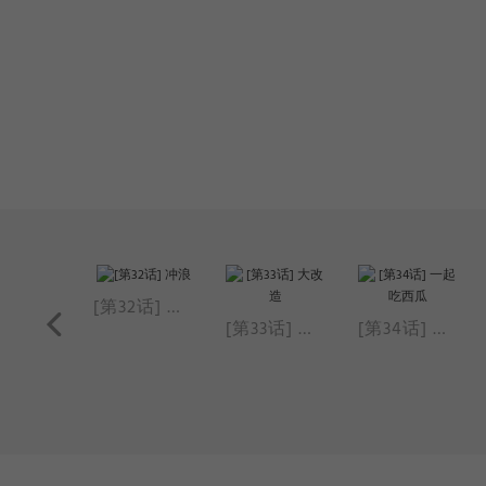
[第31话] 海边
[第32话] 冲浪
[第33话] 大改造
[第34话] 一起吃西瓜