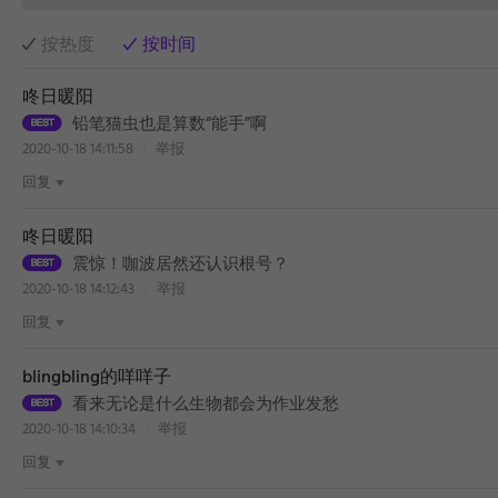
[第19话] 让我进去
[第20话] 咖波陪我玩
[第21话] 母亲节
按热度
按时间
咚日暖阳
铅笔猫虫也是算数“能手”啊
2020-10-18 14:11:58
举报
[第28话] 剃毛
[第29话] 感冒
[第30话] 小鸡雨
回复
咚日暖阳
震惊！咖波居然还认识根号？
2020-10-18 14:12:43
举报
[第37话] 拿报纸
[第38话] 滑板达人
[第39话] 做面包
回复
blingbling的咩咩子
看来无论是什么生物都会为作业发愁
2020-10-18 14:10:34
举报
[第46话] 狗狗美发师
[第47话] 纸箱赛车
[第48话] 夹娃娃机
回复