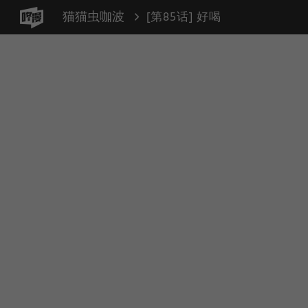
猫猫虫咖波
[第85话] 好喝