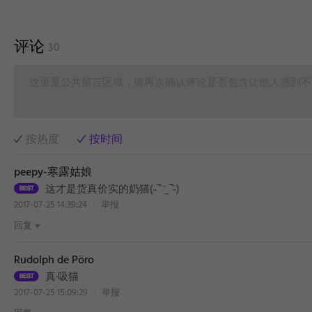
评论
30
这里是公共留言区域，请再次确认评论是否包含让他人感到不
按热度
按时间
peepy-寒露姑娘
这才是货真价实的奶猫(˶‾᷄ ⁻̫ ‾᷅˵)
2017-07-25 14:39:24
举报
回复
Rudolph de Pöro
真·吸猫
2017-07-25 15:09:29
举报