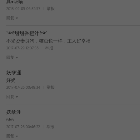
真●吸喵
2018-02-05 06:32:57
举报
回复
༺甜甜香橙汁༻
BEST
不光贤妻良狗，猫虫也一样，主人好幸福
2017-07-29 12:07:35
举报
回复
妖孽涯
好奶
2017-07-26 00:48:34
举报
回复
妖孽涯
666
2017-07-26 00:46:22
举报
回复