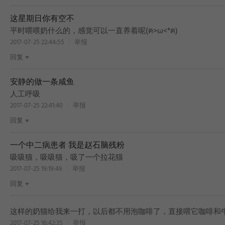
这星期日你有空不
平时喂喂奶什么的，感觉可以一直养着呢(ฅ>ω<*ฅ)
2017-07-25 22:44:55
举报
回复
安静的做一条咸鱼
人工呼吸
2017-07-25 22:41:40
举报
回复
一个中二病患者 我是赵石脑残粉
吸吸猫，吸吸猫，吸了一个拉花猫
2017-07-25 19:19:49
举报
回复
这样的奶猫给我来一打，以后都不用泡咖啡了，直接喂它咖啡和牛
2017-07-25 16:42:35
举报