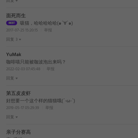
回复
面死而生
吸猫，哈哈哈哈哈(๑´∀`๑)
2017-07-25 15:20:15
举报
回复
3
YuMak
咖啡喵只能被咖波泡出来吗？
2022-02-03 07:45:48
举报
回复
第五皮皮虾
BEST
好想要一个这个样的猫猫哦(´-ω-`)
2019-05-17 05:29:39
举报
回复
亲子分赛高
BEST