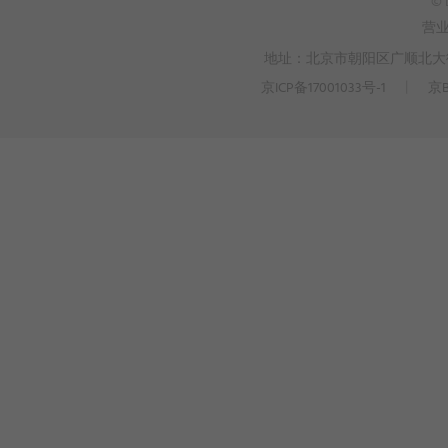
© 
营
地址：北京市朝阳区广顺北大街3
京ICP备17001033号-1
丨
京B
>
WEBTO