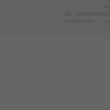
© 
营
地址：北京市朝阳区广顺北大街3
京ICP备17001033号-1
丨
京B
>
WEBTO