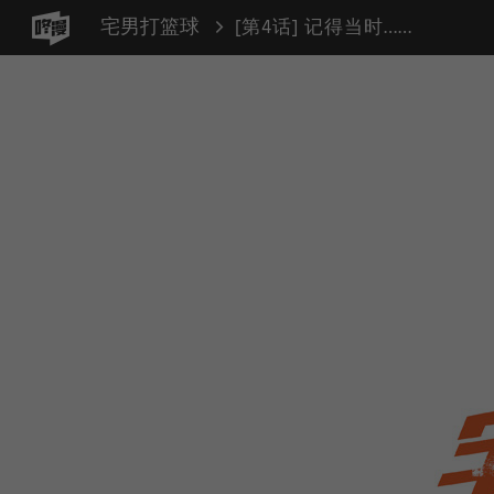
宅男打篮球
[第4话] 记得当时…年纪小 PART2