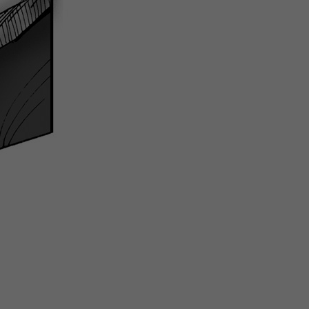
微
间
URL