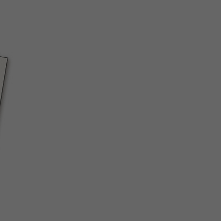
关
新
QQ
复