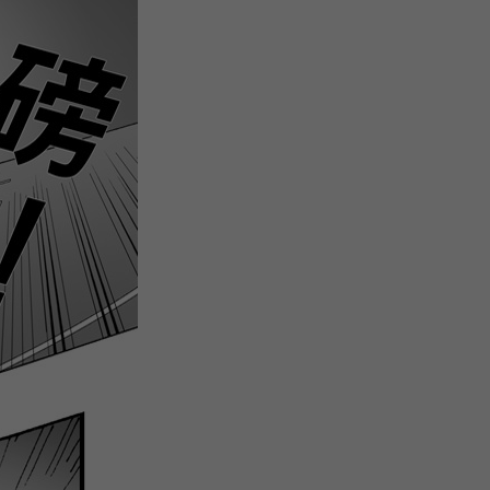
注
浪
空
制