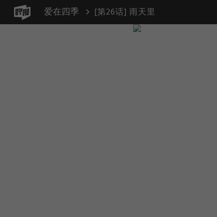
爱在四季
[第26话] 雨天里