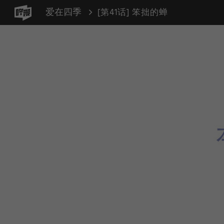
爱在四季
[第41话] 笨拙的蝉