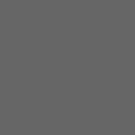
WEBTOON