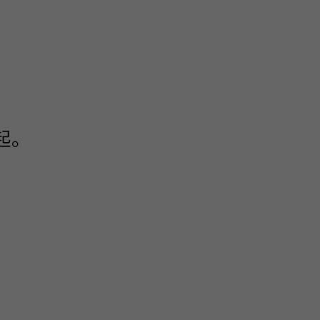
关
新
QQ
复