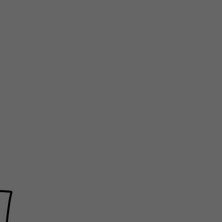
注
浪
空
制