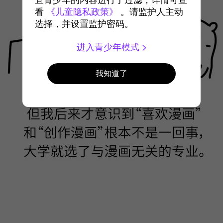
宜青少年的内容进行了过滤，详情可查
看
《儿童隐私政策》
。请监护人主动
选择，并设置监护密码。
进入青少年模式
我知道了