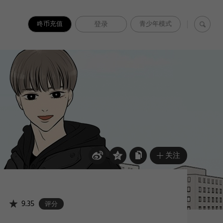
咚币充值
登录
青少年模式
关注
9.35
评分