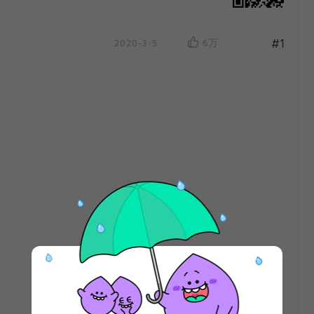
#1
2020-3-5
6万
作