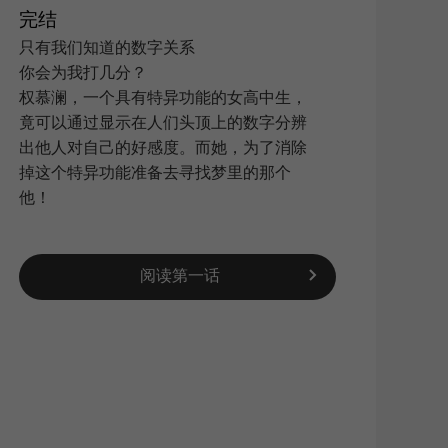
完结
只有我们知道的数字关系
你会为我打几分？
搜索
|
权慕澜，一个具有特异功能的女高中生，
竟可以通过显示在人们头顶上的数字分辨
出他人对自己的好感度。而她，为了消除
掉这个特异功能准备去寻找梦里的那个
他！
阅读第一话
新浪
QQ空
复制