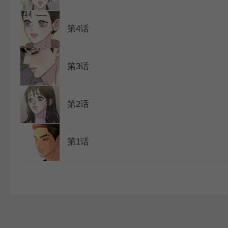
第4话
第3话
第2话
第1话
1