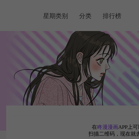
MENU
星期类别
分类
排行榜
在
咚漫漫画
APP上
扫描二维码，现在就