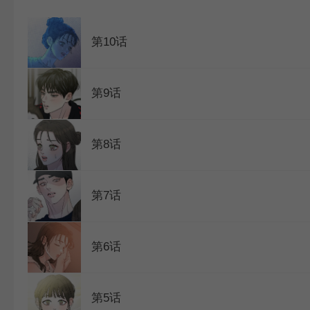
WEBTOON
第10话
第9话
第8话
第7话
第6话
第5话