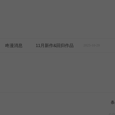
咚漫消息
11月新作&回归作品
2025-10-29
条
© D