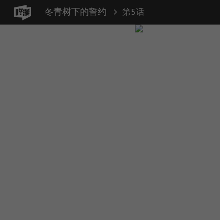
冬青树下的誓约
第5话