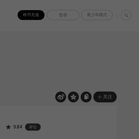
咚币充值
登录
青少年模式
关注
9.84
评分