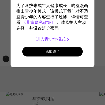
为了呵护未成年人健康成长，咚漫漫画
推出青少年模式，该模式下我们对不适
#1
2016-7-31
3万
宜青少年的内容进行了过滤，详情可查
看
《儿童隐私政策》
。请监护人主动
like
选择，并设置监护密码。
进入青少年模式
like
我知道了
1
like
like
like
与鬼魂同居
正瑞