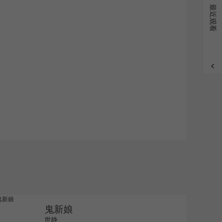
grade
最近观看
鬼新娘
世静