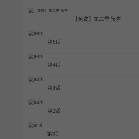
WEBTOON
【免费】第二季 预告
第5话
第4话
第3话
第2话
第1话