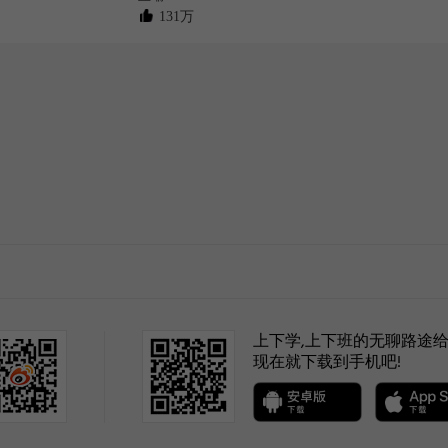
131万
like
like
上下学,上下班的无聊路途给
现在就下载到手机吧!
家
家