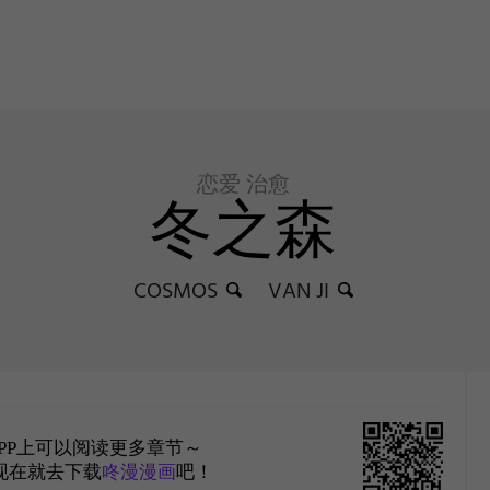
恋爱 治愈
冬之森
COSMOS
VAN JI
PP上可以阅读更多章节～
现在就去下载
咚漫漫画
吧！