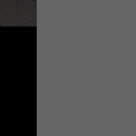
微
间
URL