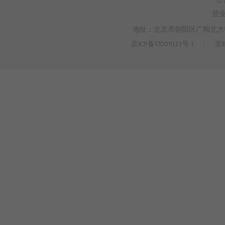
© 
营
地址：北京市朝阳区广顺北大街3
京ICP备17001033号-1
丨
京B
>
WEBTO