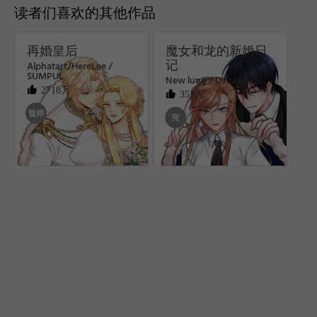
读者们喜欢的其他作品
再婚皇后
魔女和龙的新婚日
记
Alphatart/HereLee /
SUMPUL
New lung / Dimang
2718万
351万