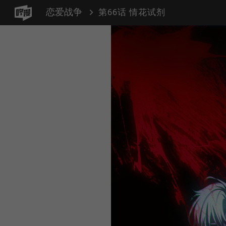
恋爱战争
第66话 情花试剂