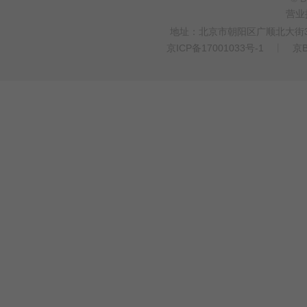
营业
地址：北京市朝阳区广顺北大街33
京ICP备17001033号-1
丨
京B
>
WEBTO