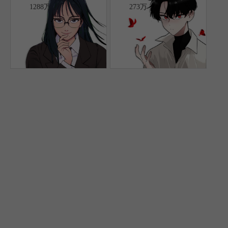
1288万
273万