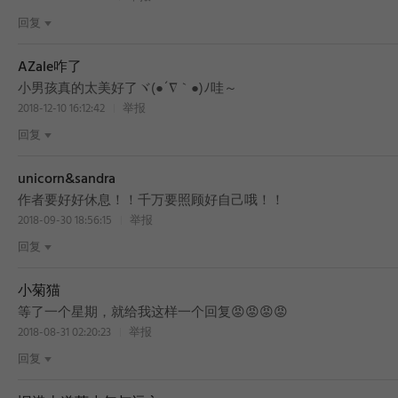
回复
AZale咋了
小男孩真的太美好了ヾ(●´∇｀●)ﾉ哇～
2018-12-10 16:12:42
举报
回复
unicorn&sandra
作者要好好休息！！千万要照顾好自己哦！！
2018-09-30 18:56:15
举报
回复
小菊猫
等了一个星期，就给我这样一个回复😡😡😡😡
2018-08-31 02:20:23
举报
回复