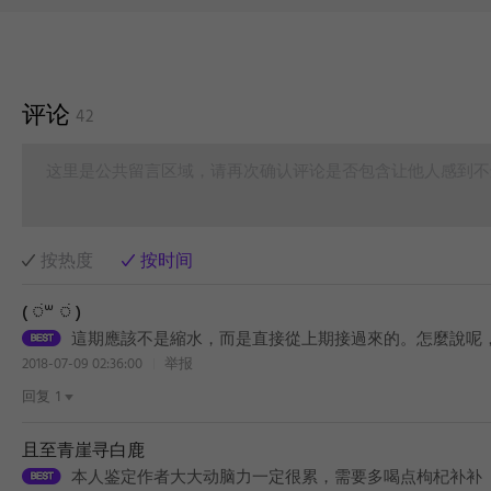
评论
42
这里是公共留言区域，请再次确认评论是否包含让他人感到不
按热度
按时间
( ॑꒳ ॑ )
這期應該不是縮水，而是直接從上期接過來的。怎麼說呢
2018-07-09 02:36:00
举报
回复
1
且至青崖寻白鹿
本人鉴定作者大大动脑力一定很累，需要多喝点枸杞补补