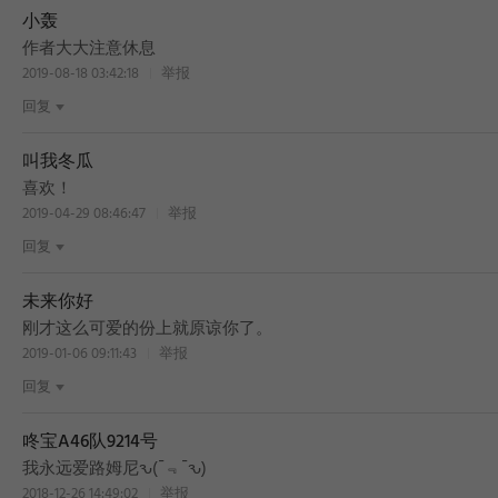
小轰
BEST
作者大大注意休息
2019-08-18 03:42:18
举报
回复
叫我冬瓜
BEST
喜欢！
2019-04-29 08:46:47
举报
回复
未来你好
刚才这么可爱的份上就原谅你了。
2019-01-06 09:11:43
举报
回复
咚宝A46队9214号
我永远爱路姆尼ԅ(¯﹃¯ԅ)
2018-12-26 14:49:02
举报