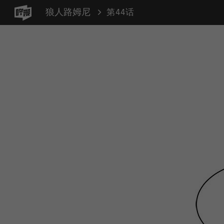
狼人路姆尼
第44话