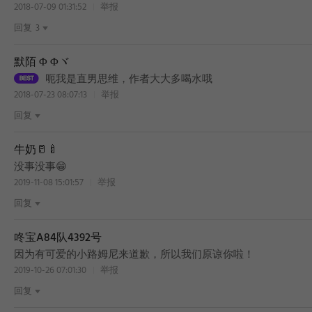
2018-07-09 01:31:52
举报
回复
3
默陌 Φ Φヾ
呃我是直男思维，作者大大多喝水哦
2018-07-23 08:07:13
举报
回复
牛奶🥛🍼
没事没事😁
2019-11-08 15:01:57
举报
回复
咚宝A84队4392号
BEST
因为有可爱的小路姆尼来道歉，所以我们原谅你啦！
2019-10-26 07:01:30
举报
回复