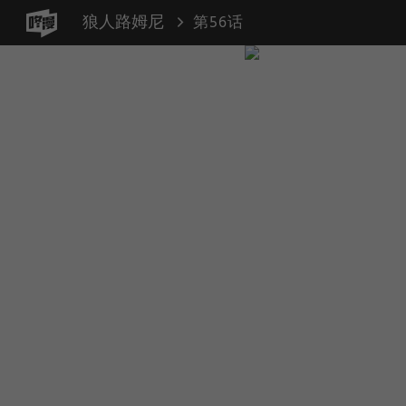
狼人路姆尼
第56话