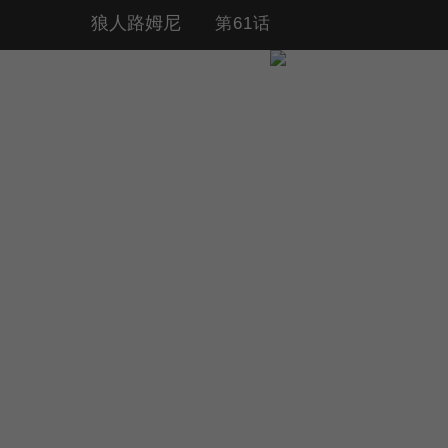
狼人路姆尼
第61话